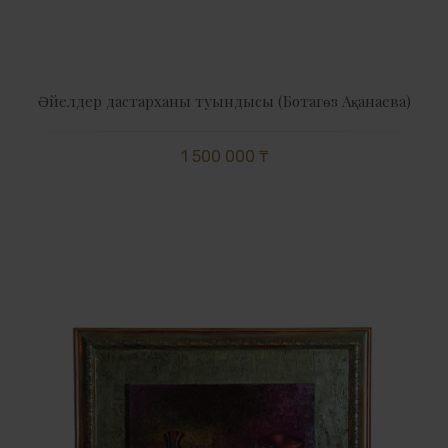
Әйелдер дастарханы туындысы (Ботагөз Ақанаева)
1 500 000 ₸