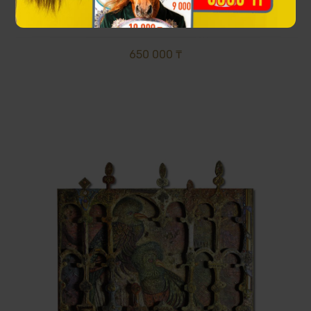
Шығыс туындысы (Мұхит Мырза Али Ақанай)
650 000 ₸