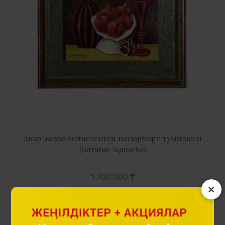
Анар жемісі бейнеленген натюрморт туындысы
(Ботагөз Ақанаева)
1 700 000 ₸
×