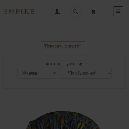
°Показать фильтр°
Бойынша сұрыптау :