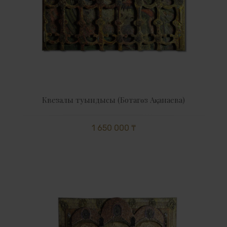
Квезалы туындысы (Ботагөз Ақанаева)
1 650 000 ₸