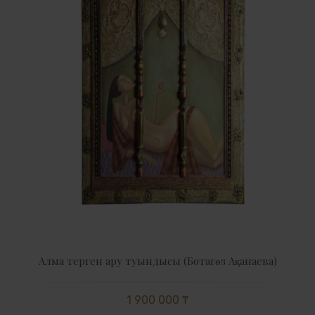
Алма терген ару туындысы (Ботагөз Ақанаева)
1 900 000 ₸