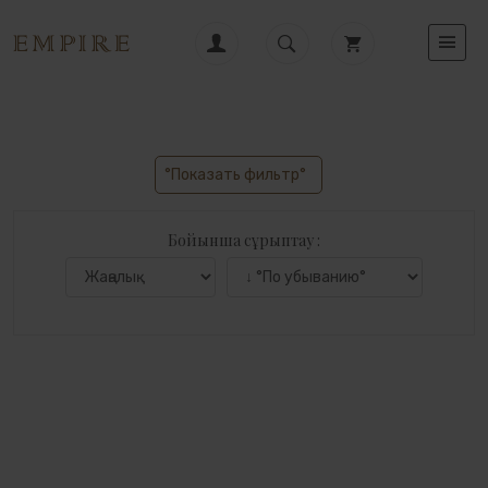
°Показать фильтр°
Бойынша сұрыптау :