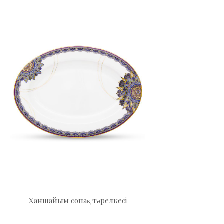
Ханшайым сопақ тәрелкесі