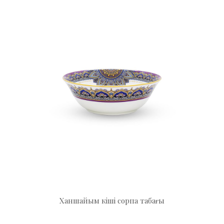
Ханшайым кіші сорпа табағы