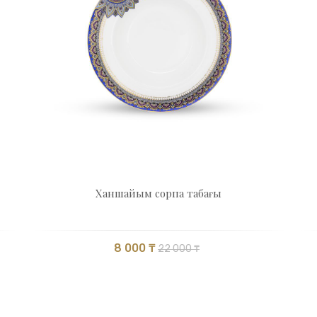
Ханшайым сорпа табағы
8 000 ₸
22 000 ₸