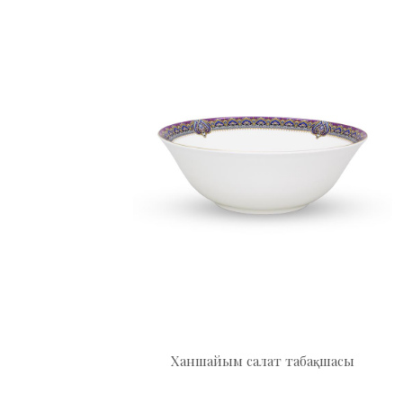
Ханшайым cалат табақшасы