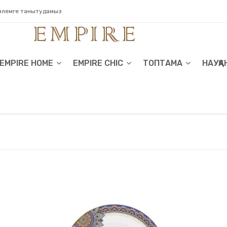
 әлемге танытудамыз
EMPIRE HOME
EMPIRE CHIC
ТОПТАМА
НАУҚА