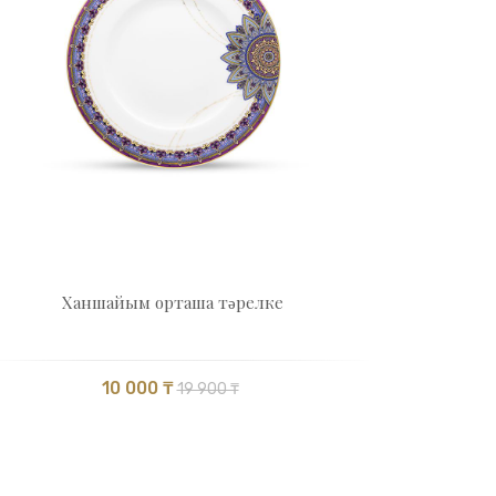
Ханшайым орташа тәрелке
10 000 ₸
19 900 ₸