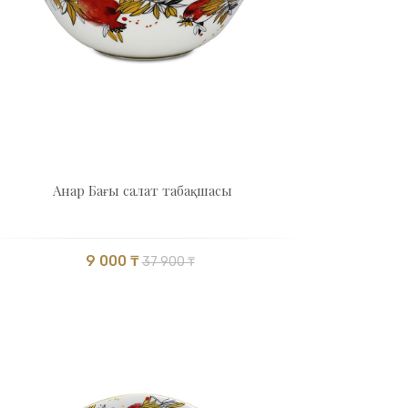
Анар Бағы cалат табақшасы
9 000 ₸
37 900 ₸