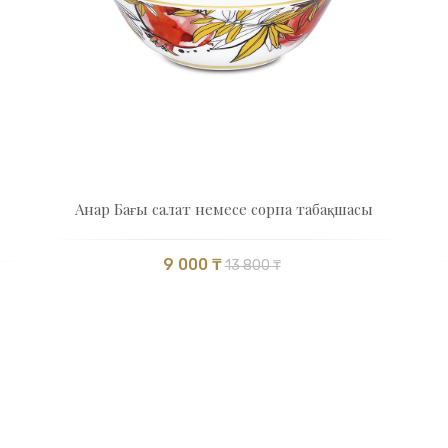
Анар Бағы салат немесе сорпа табақшасы
9 000 ₸
13 800 ₸