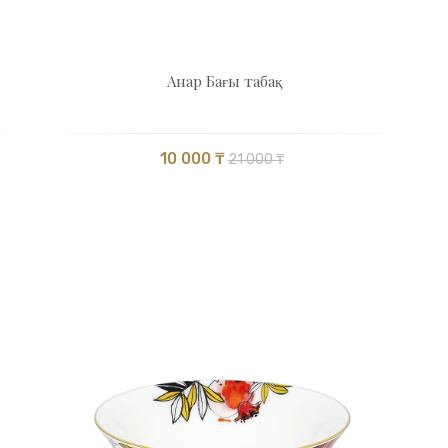
Анар Бағы табақ
10 000 ₸
21 000 ₸