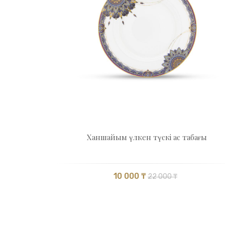
Ханшайым үлкен түскі ас табағы
10 000 ₸
22 000 ₸