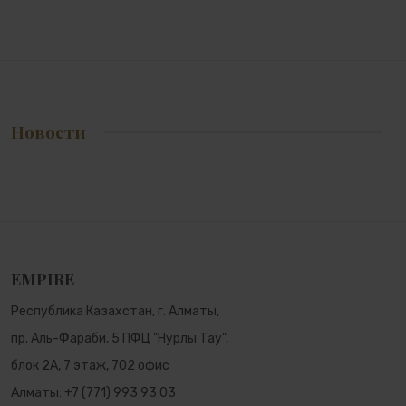
Платок Гранатовый сад
Панно Невеста
Новости
62 500 ₸
59 430 ₸
84 900 ₸
EMPIRE
Республика Казахстан, г. Алматы,
пр. Аль-Фараби, 5 ПФЦ "Нурлы Тау",
блок 2А, 7 этаж, 702 офис
Алматы:
+7 (771) 993 93 03