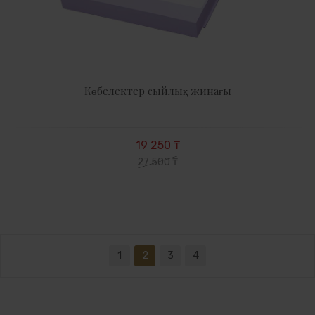
Көбелектер сыйлық жинағы
19 250 ₸
27 500 ₸
1
2
3
4