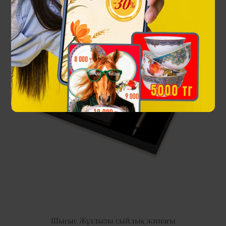
Шығыс Жұлдызы сыйлық жинағы