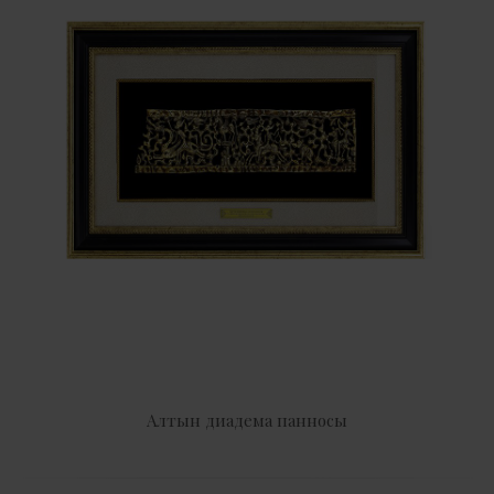
Алтын диадема панносы