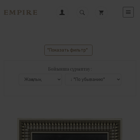
°Показать фильтр°
Бойынша сұрыптау :