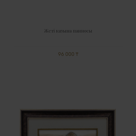
Жеті казына панносы
96 000 ₸