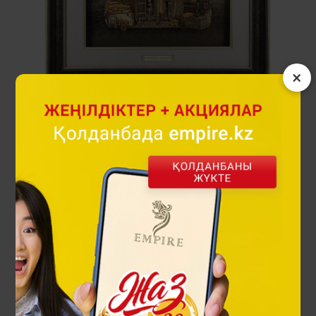
×
Қонақ келсе - құт келер панносы
96 000 ₸