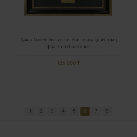
Қожа Ахмет Яссауи кесенесінің қақпасының
фрагменті панносы
126 000 ₸
1
2
3
4
5
6
7
8