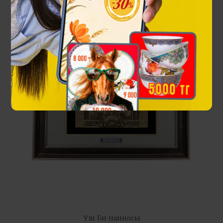
Үш Би панносы