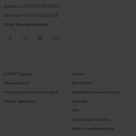
Алматы:
+7 (771) 993 93 03
Астана:
+7 (771) 553 03 03
Email:
shop@empire.kz
EMPIRE туралы
Төлем
Франчайзинг
Жеткізілім
Корпоративтік клиенттерге
Айырбастау немесе кері
Empire дүкендері
қайтару
FAQ
Қауіпсіздік саясаты
Оферта келісімшарты