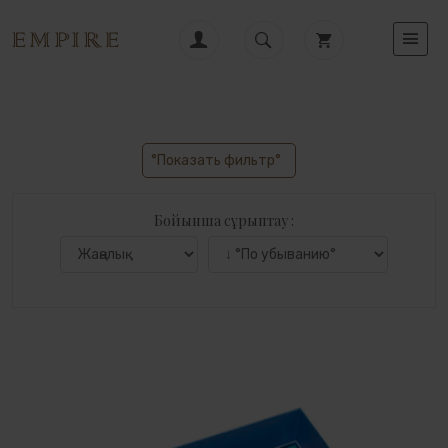
°Показать фильтр°
Бойынша сұрыптау :