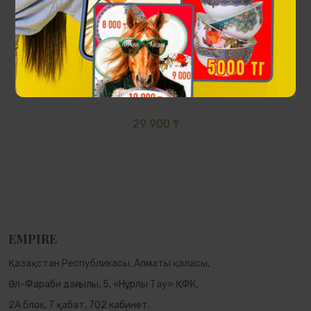
Almaty сыйлық жинағы
29 900 ₸
EMPIRE
Қазақстан Республикасы, Алматы қаласы,
Әл-Фараби даңғылы, 5, «Нұрлы Тау» ҚФК,
2А блок, 7 қабат, 702 кабинет.