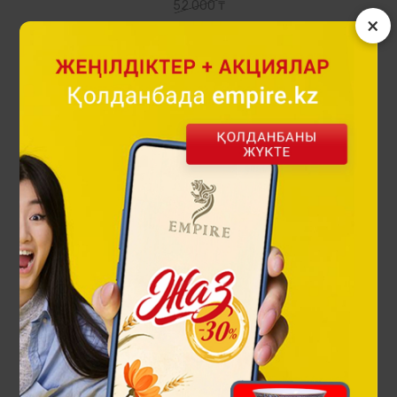
52 000 ₸
×