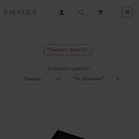
°Показать фильтр°
Бойынша сұрыптау :