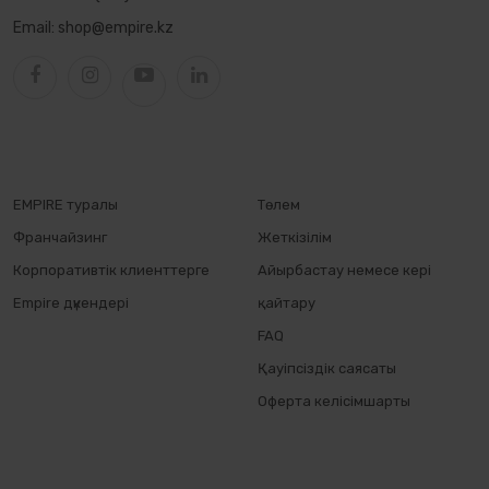
Email:
shop@empire.kz
EMPIRE туралы
Төлем
Франчайзинг
Жеткізілім
Корпоративтік клиенттерге
Айырбастау немесе кері
Empire дүкендері
қайтару
FAQ
Қауіпсіздік саясаты
Оферта келісімшарты