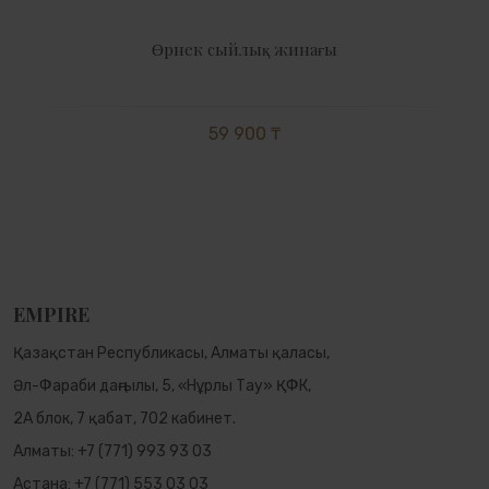
Өрнек сыйлық жинағы
59 900 ₸
EMPIRE
Қазақстан Республикасы, Алматы қаласы,
Әл-Фараби даңғылы, 5, «Нұрлы Тау» ҚФК,
2А блок, 7 қабат, 702 кабинет.
Алматы:
+7 (771) 993 93 03
Астана:
+7 (771) 553 03 03