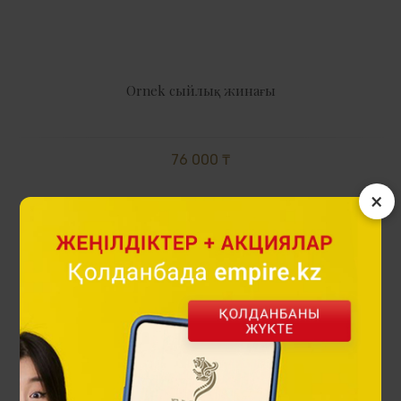
Ornek сыйлық жинағы
76 000 ₸
×