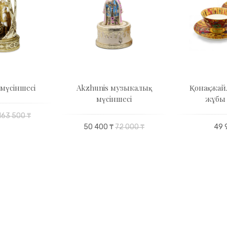
мүсіншесі
Akzhunis музыкалық
Қонақжай
мүсіншесі
жұбы 2
163 500 ₸
50 400 ₸
72 000 ₸
49 