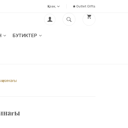
Қазақ
Outlet GIfts
Н
БУТИКТЕР
ық жинағы
инағы