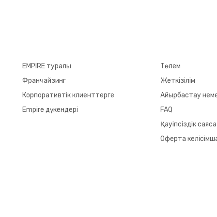
EMPIRE туралы
Төлем
Франчайзинг
Жеткізілім
Корпоративтік клиенттерге
Айырбастау немес
Empire дүкендері
FAQ
Қауіпсіздік саяс
Оферта келісімш