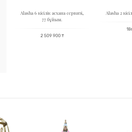
Alasha 6 кісілік асхана сервизі,
Alasha 2 кіс
77 бұйым.
18
2 509 900 ₸