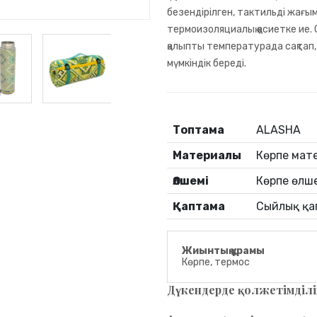
безендірілген, тактильді жағ
термоизоляциалық қасиетке ие.
қалыпты температурада сақтап
мүмкіндік береді.
Топтама
ALASHA
Материалы
Көрпе мате
Өлшемі
Көрпе өлше
Қаптама
Сыйлық қа
Жиынтық құрамы
Көрпе, термос
Дүкендерде қолжетімділі