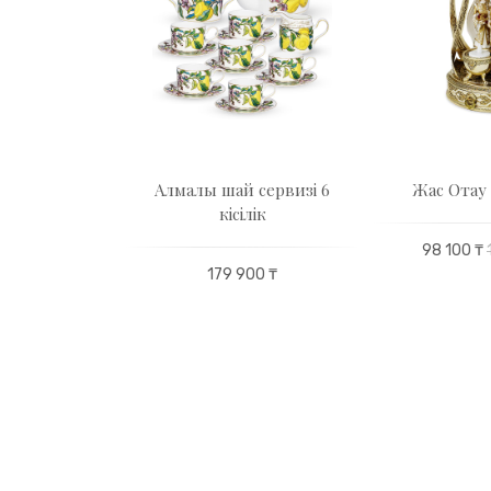
ры орамалы
Алмалы шай сервизі 6
Жас Отау 
кісілік
00 ₸
98 100 ₸
179 900 ₸