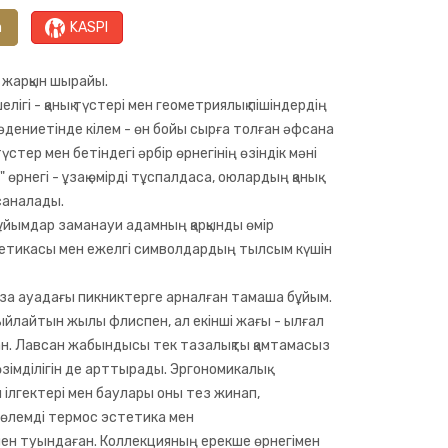
а
KASPI
 жарқын шырайы.
лігі - қанық түстері мен геометриялық пішіндердің
 мәдениетінде кілем - өн бойы сырға толған әфсана
үстер мен бетіндегі әрбір өрнегінің өзіндік мәні
 өрнегі - ұзақ өмірді тұспалдаса, оюлардың қанық
саналады.
ұйымдар заманауи адамның қарқынды өмір
тетикасы мен ежелгі символдардың тылсым күшін
аза ауадағы пикниктерге арналған тамаша бұйым.
ыйлайтын жылы флиспен, ал екінші жағы - ылғал
ған. Лавсан жабындысы тек тазалықты қамтамасыз
өзімділігін де арттырады. Эргономикалық
ілгектері мен баулары оны тез жинап,
өлемді термос эстетика мен
ен туындаған. Коллекцияның ерекше өрнегімен