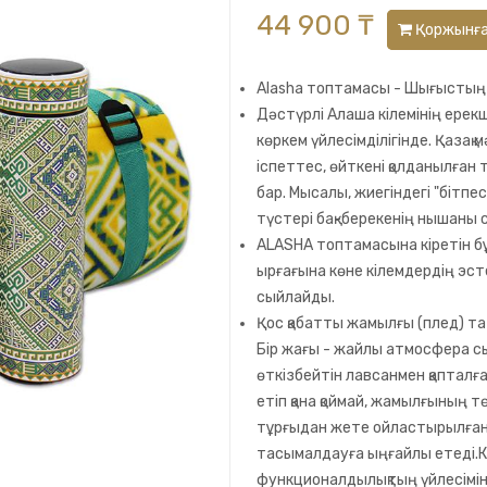
44 900 ₸
Қоржынғ
Alasha топтамасы - Шығыстың
Дәстүрлі Алаша кілемінің ерекше
көркем үйлесімділігінде. Қазақ
іспеттес, өйткені қолданылған т
бар. Мысалы, жиегіндегі "бітпес"
түстері бақ-берекенің нышаны 
ALASHA топтамасына кіретін б
ырғағына көне кілемдердің эс
сыйлайды.
Қос қабатты жамылғы (плед) т
Бір жағы - жайлы атмосфера с
өткізбейтін лавсанмен қаптал
етіп қана қоймай, жамылғының т
тұрғыдан жете ойластырылған 
тасымалдауға ыңғайлы етеді.К
функционалдылықтың үйлесімін