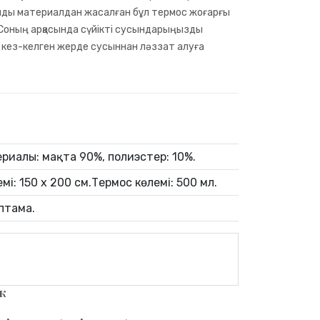
ымды материалдан жасалған бұл термос жоғарғы
 Соның арқасында сүйікті сусындарыңызды
, кез-келген жерде сусыннан ләззат алуға
риалы: мақта 90%, полиэстер: 10%.
мі: 150 x 200 см.Термос көлемі: 500 мл.
птама.
к