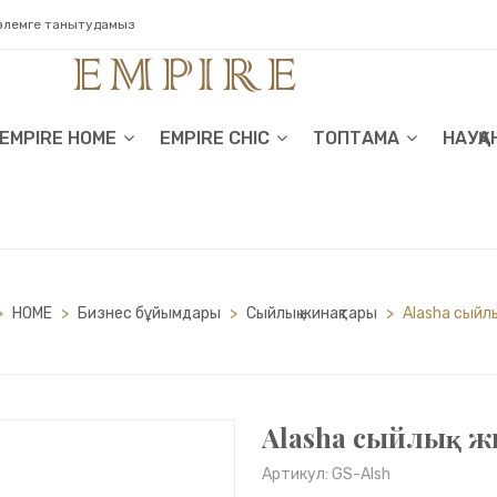
 әлемге танытудамыз
EMPIRE HOME
EMPIRE CHIC
ТОПТАМА
НАУҚА
>
HOME
>
Бизнес бұйымдары
>
Сыйлық жинақтары
>
Alasha сыйл
Alasha сыйлық ж
Артикул: GS-Alsh