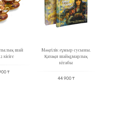
лылық шай
Мәңгілік ғұмыр сусыны.
Тұлпар
 кісіге
Қазақи шайқұмарлық
кітабы
29 
900 ₸
44 900 ₸