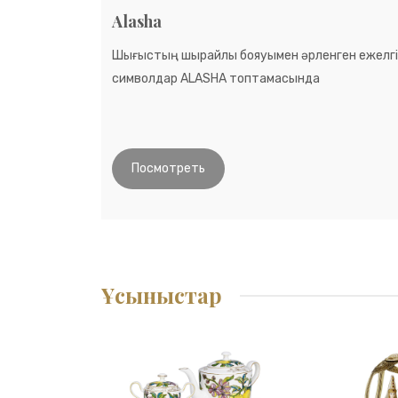
Alasha
Шығыстың шырайлы бояуымен әрленген ежелгі
символдар ALASHA топтамасында
Посмотреть
Ұсыныстар