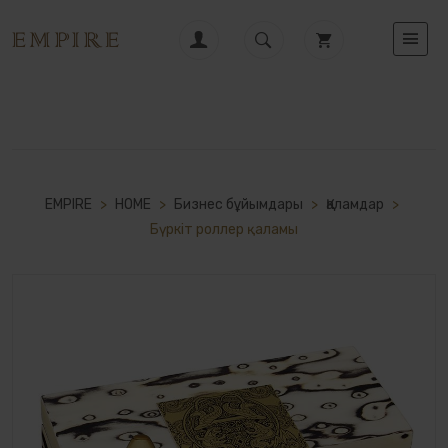
EMPIRE
>
HOME
>
Бизнес бұйымдары
>
Қаламдар
>
Бүркіт роллер қаламы