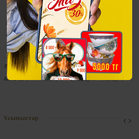
Топтама
Сақ аңыздары
Материалы
Қалам: шайыр, өрнекпен өңдеу.
Өлшемі
Кейстің өлшемі: 22х10х5,5см.
Қаламның ұзындығы 14 см
Қаптама
Сыйлық кейс: лакталған ағаш.
Дүкендерде қолжетімділік
Алматы:
Астана:
Атырау:
Актау:
Ұсыныстар