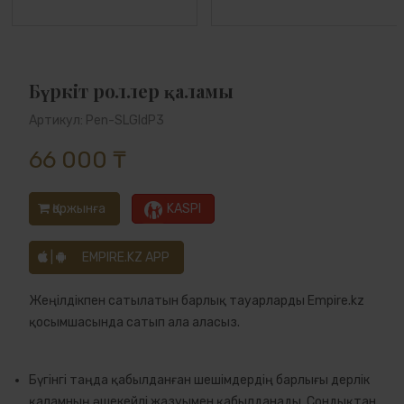
Бүркіт роллер қаламы
Артикул: Pen-SLGldP3
66 000 ₸
Қоржынға
KASPI
|
EMPIRE.KZ APP
Жеңілдікпен сатылатын барлық тауарларды Empire.kz
қосымшасында сатып ала аласыз.
Бүгінгі таңда қабылданған шешімдердің барлығы дерлік
қаламның әшекейлі жазуымен қабылданады. Сондықтан