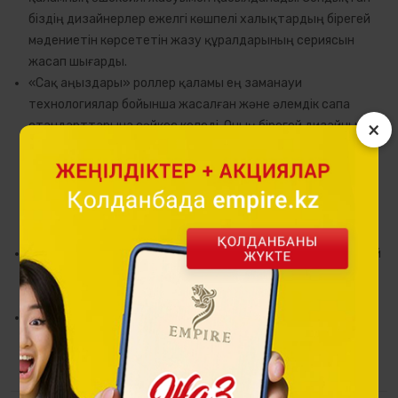
біздің дизайнерлер ежелгі көшпелі халықтардың бірегей
мәдениетін көрсететін жазу құралдарының сериясын
жасап шығарды.
«Сақ аңыздары» роллер қаламы ең заманауи
технологиялар бойынша жасалған және әлемдік сапа
×
стандарттарына сәйкес келеді. Оның бірегей дизайны
ежелгі сақ мәдениетіне тән зооморфтық және
космогониялық стилде орындалған. Қаламның корпусына
салынған петроглифтертердің әрқайсысында терең
мағына бар. Мысалы, шиыршықтар мен күн бейнелері
мәңгілік қозғалысты бейнелейді.
Мұндай роллер қалам басшыға тамаша сыйлық немесе бай
мұрасы мен дәстүрлері бар Қазақстаннан тамаша кәдесый
болады.
Бұйымның материалы да жоғары мәртебеге сәйкес келеді
– жоғарғы сапалы шайыр. Бірегей сыйлық кейсі лакталған
ағаштан жасалған.