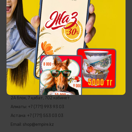
Анар бағы шай жұбы 1 кісілік
23 900 ₸
EMPIRE
Қазақстан Республикасы, Алматы қаласы,
Әл-Фараби даңғылы, 5, «Нұрлы Тау» ҚФК,
2А блок, 7 қабат, 702 кабинет.
Алматы:
+7 (771) 993 93 03
Астана:
+7 (771) 553 03 03
Email:
shop@empire.kz