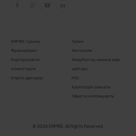
EMPIRE туралы
Төлем
Франчайзинг
Жеткізілім
Корпоративтік
Айырбастау немесе кері
клиенттерге
қайтару
Empire дүкендері
FAQ
Қауіпсіздік саясаты
Оферта келісімшарты
© 2026 EMPIRE. All Rights Reserved.