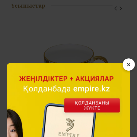
Ұсыныстар
×