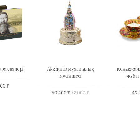
ра сөздері
Akzhunis музыкалық
Қонақжай
мүсіншесі
жұбы 2
00 ₸
50 400 ₸
72 000 ₸
49 