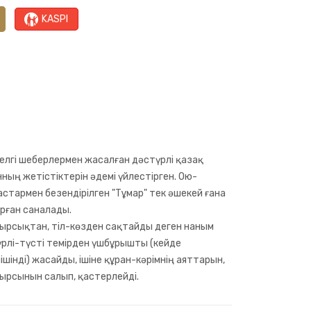
KASPI
желгі шеберлермен жасалған дәстүрлі қазақ
ның жетістіктерін әдемі үйлестірген. Ою-
астармен безендірілген "Тұмар" тек әшекей ғана
орған саналады.
қырсықтан, тіл-көзден сақтайды деген наным
үрлі-түсті темірден үшбұрышты (кейде
інді) жасайды, ішіне құран-кәрімнің аяттарын,
ауырсынын салып, қастерлейді.