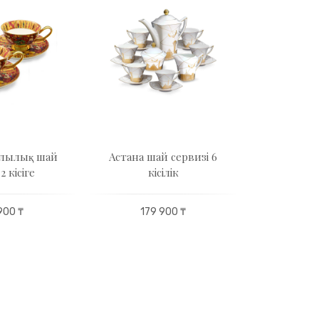
лылық шай
Астана шай сервизі 6
Алмалы ша
 кісіге
кісілік
кі
900 ₸
179 900 ₸
179