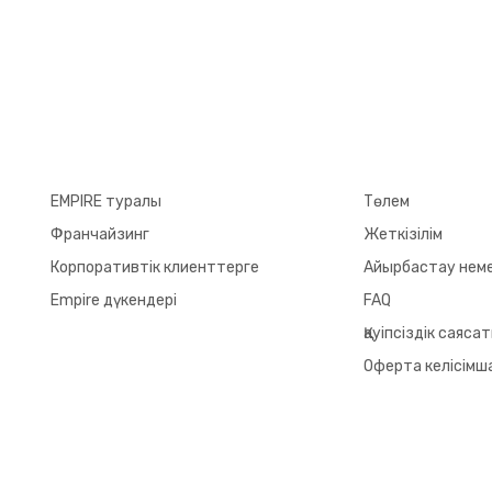
EMPIRE туралы
Төлем
Франчайзинг
Жеткізілім
Корпоративтік клиенттерге
Айырбастау неме
Empire дүкендері
FAQ
Қауіпсіздік саяса
Оферта келісімш