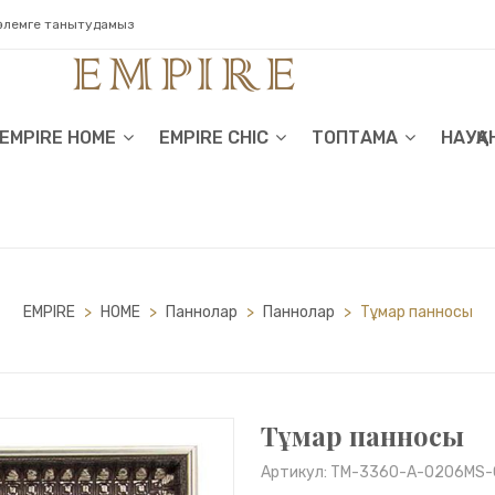
 әлемге танытудамыз
EMPIRE HOME
EMPIRE CHIC
ТОПТАМА
НАУҚА
EMPIRE
>
HOME
>
Паннолар
>
Паннолар
>
Тұмар панносы
Тұмар панносы
Артикул: TM-3360-A-0206MS