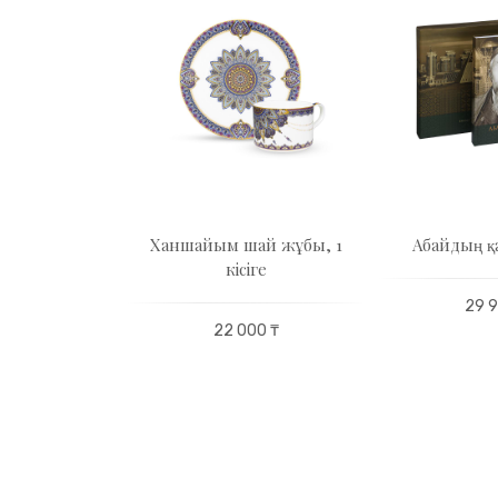
р сыйлық
Ханшайым шай жұбы, 1
Абайдың қа
ағы
кісіге
29 9
27 500 ₸
22 000 ₸