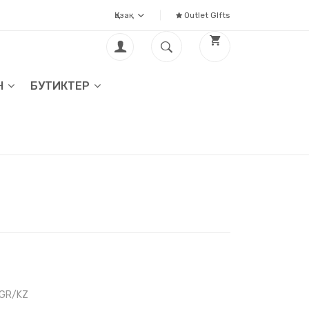
Қазақ
Outlet GIfts
Н
БУТИКТЕР
-GR/KZ