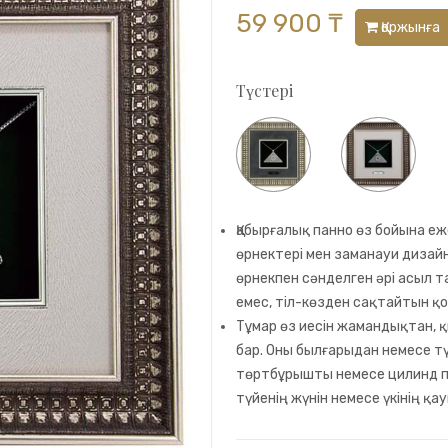
59 900 ₸
Қоржынға
Түстері
Қабырғалық панно өз бойына е
өрнектері мен заманауи дизайн
өрнекпен сәнделген әрі асыл т
емес, тіл-көзден сақтайтын қ
Тұмар өз иесін жамандықтан, 
бар. Оны былғарыдан немесе т
төртбұрышты немесе цилинд піш
түйенің жүнін немесе үкінің қ