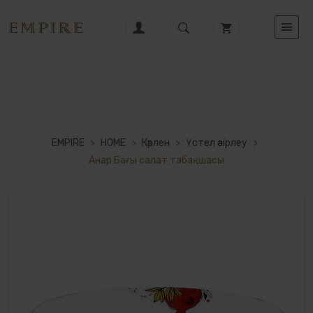
EMPIRE
>
HOME
>
Кәрлен
>
Үстел әзірлеу
>
Анар Бағы cалат табақшасы