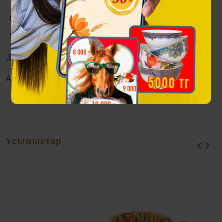
Өлшемі
Диаметрі-240 мм
Қаптама
Жөнелту қаптамасы.
Дүкендерде қолжетімділік
Алматы:
Астана:
Атырау:
Актау:
Ұсыныстар