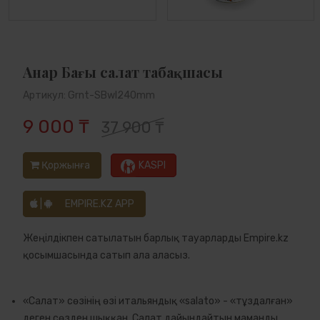
Анар Бағы cалат табақшасы
Артикул: Grnt-SBwl240mm
9 000 ₸
37 900 ₸
Қоржынға
KASPI
|
EMPIRE.KZ APP
Жеңілдікпен сатылатын барлық тауарларды Empire.kz
қосымшасында сатып ала аласыз.
«Салат» сөзінің өзі итальяндық «salato» - «тұздалған»
деген сөзден шыққан. Салат дайындайтын маманды