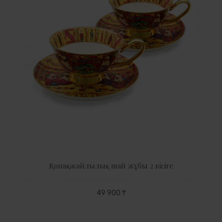
Қонақжайлылық шай жұбы 2 кісіге
49 900 ₸