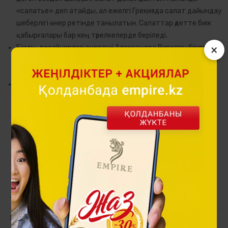
«салатье» деп атайды, ал ежелгі Грекияда салат дайындау
шеберлігі өнер ретінде танылатын. Салаттар әдетте биік
қабырғалары бар кең тәрелкелерде беріледі.
×
Біздің дизайнерлер суретші Александра Вирхпен бірлесіп
ең нәзік талғамға сәйкес келетін ғажайып салат ыдыстарын
жасай алды.
Бұйым жылтыр алтын деколь технологиясын қолданумен
Premium Porcelain фарфорынан жасалған және қатаң
экологиялық қауіпсіздік стандарттарына сәйкес келеді.
Піскен анарларды бейнелейтін көркем әшекейлеу дәстүрлі
топтамаларда сияқты заттың бүкіл бетін емес, оның бір
бөлігін ғана жиектейді, бұл салат ыдысына бай ғана емес,
сонымен қатар заманауи көрініс береді.
Топтама
Анар Бағы
Материалы
Premium Porcelain кәрлені, алтын
деколь, табиғи минералды бояулар.