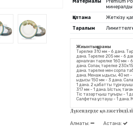
Материалы
Premium Por
минералды
Қаптама
Жеткізу қ
Таралым
Лимиттелг
Жиынтық құрамы
Тәрелке 310 мм - 6 дана. Тә
дана. Тәрелке 205 мм - 6 да
арналған тәрелке 160 мм - 6
дана. Сопақ тәрелке 230х15
дана. тәрелке мен сорпа таб
дана. Менаж ыдысы, 40 мл - 
ыдысы 150 мм - 3 дана. Сала
1 дана. 2 қабатты тұрғауыш 
317 мм - 1 дана. Ыстық таға
Тіс тазартқыш тұғыры - 1 да
Салфетка ұстауш - 1 дана. 
Дүкендерде қолжетімділі
Алматы:
Астана: