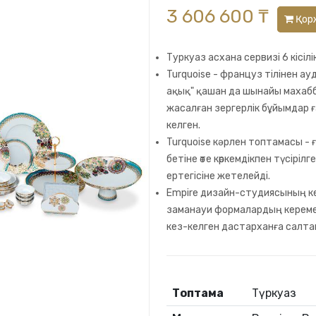
3 606 600 ₸
Қор
Туркуаз асхана сервизі 6 кісілі
Turquoise - француз тілінен ауд
ақық" қашан да шынайы махабб
жасалған зергерлік бұйымдар 
келген.
Turquoise кәрлен топтамасы - ға
бетіне өте көркемдікпен түсірі
ертегісіне жетелейді.
Empire дизайн-студиясының ке
заманауи формалардың керемет 
кез-келген дастарханға салтан
Топтама
Түркуаз