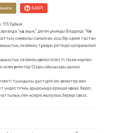
жынға
KASPI
к, 113 бұйым
арғанда "қөқ ақық" деген ұғымды білдіреді. "Көк
аттың символы саналған, осы бір әдемі тастан
ғашықтық сезімінің тұмары ретінде қолданылып
шықтық сезімнің көрінісі іспетті. Нәзік кәрлен
лген әсем өрнектер Сіздің ойыңызды шығыс
зекті туындысы дәстүрлі ою-өрнектер мен
үндестігінің арқасында ерекше көрініс беріп,
аттылық пен әсерлі жылулық берері сөзсіз.