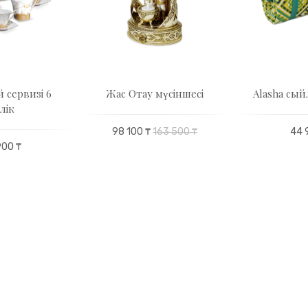
 сервизі 6
Жас Отау мүсіншесі
Alasha сы
ілік
98 100 ₸
163 500 ₸
44 
900 ₸