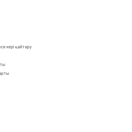
се кері қайтару
аты
арты