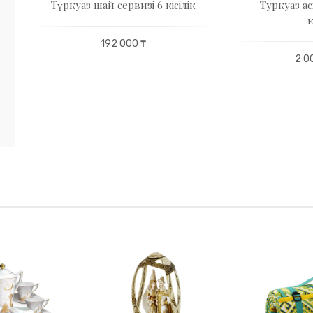
Түркуаз шай сервизі 6 кісілік
Туркуаз ас
к
е
192 000 ₸
2 0