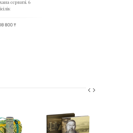
хана сервизі. 6
ісілік
08 800 ₸