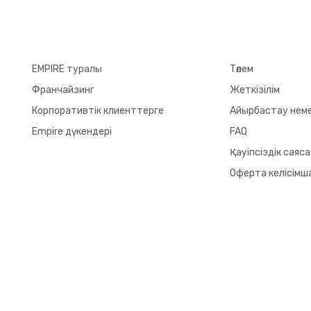
EMPIRE туралы
Төлем
Франчайзинг
Жеткізілім
Корпоративтік клиенттерге
Айырбастау неме
Empire дүкендері
FAQ
Қауіпсіздік саяс
Оферта келісімш
© 2026 EMPIRE. All Rights Reserved.