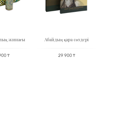
йлық жинағы
Абайдың қара сөздері
Бүркіт ро
900 ₸
29 900 ₸
66 