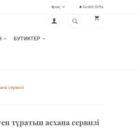
Қазақ
Outlet GIfts
Н
БУТИКТЕР
ана сервизі
тен тұратын асхана сервизі