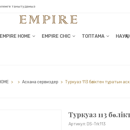
 әлемге танытудамыз
EMPIRE HOME
EMPIRE CHIC
ТОПТАМА
НАУҚА
HOME
>
>
Асхана сервиздер
>
Туркуаз 113 бөліктен тұратын асх
Туркуаз 113 бөлік
Артикул: DS-Trk113