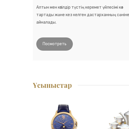
Алтын мен көгілдір түстің керемет үйлесімі көз
тартады және кез келген дастарханның сәнін
айналады.
Посмотреть
Ұсыныстар