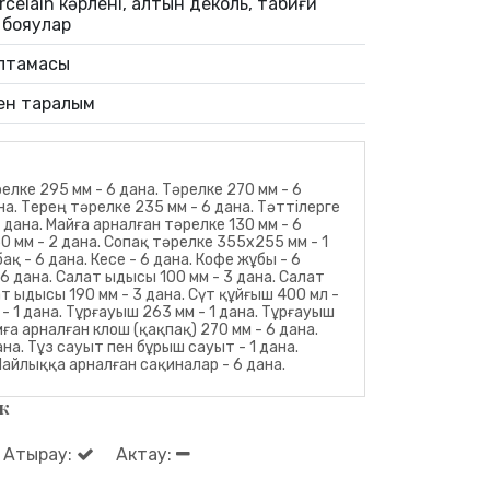
celain кәрлені, алтын деколь, табиғи
 бояулар
аптамасы
ен таралым
релке 295 мм - 6 дана. Тәрелке 270 мм - 6
на. Терең тәрелке 235 мм - 6 дана. Тәттілерге
 дана. Майға арналған тәрелке 130 мм - 6
0 мм - 2 дана. Сопақ тәрелке 355х255 мм - 1
ақ - 6 дана. Кесе - 6 дана. Кофе жұбы - 6
6 дана. Салат ыдысы 100 мм - 3 дана. Салат
т ыдысы 190 мм - 3 дана. Сүт құйғыш 400 мл -
- 1 дана. Тұрғауыш 263 мм - 1 дана. Тұрғауыш
мға арналған клош (қақпақ) 270 мм - 6 дана.
на. Тұз сауыт пен бұрыш сауыт - 1 дана.
Майлыққа арналған сақиналар - 6 дана.
к
Атырау:
Актау: