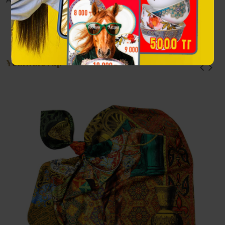
Ұсыныстар