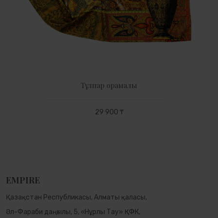
Тұлпар орамалы
29 900 ₸
EMPIRE
Қазақстан Республикасы, Алматы қаласы,
Әл-Фараби даңғылы, 5, «Нұрлы Тау» ҚФК,