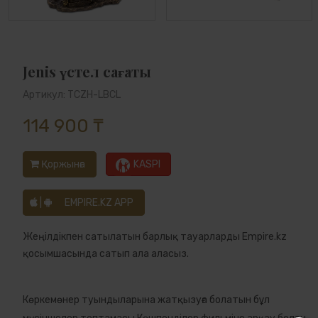
Jenis үстел сағаты
Артикул: TCZH-LBCL
114 900 ₸
Қоржынға
KASPI
|
EMPIRE.KZ APP
Жеңілдікпен сатылатын барлық тауарларды Empire.kz
қосымшасында сатып ала аласыз.
Көркемөнер туындыларына жатқызуға болатын бұл