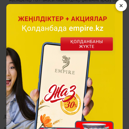
мүсіншелер топтамасы Көшпенділер фильміне арқау болған
×
сол бір заман кейіпкерлерін еске түсіреді. Киімдері мен
саймандарының, қолданылған ою-өрнектердің тарихи
шынайылығына баса назар аудара отырып, аса
ұқыптылықпен жасалған мүсіншелер кез-келген үйге
немесе кеңсеге қайталанбас көрік берері сөзсіз.
Топтама
Tulpar
Материалы
Полистоун, алтын және "көне қола"
түсті жабын, түрлі-түсті эмаль,
кварц механизмді сағат.
Өлшемі
280x120x330 мм.
Қаптама
Сыйлық қаптама.
Дүкендерде қолжетімділік
Алматы:
Астана:
Атырау:
Актау: