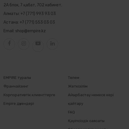
2А блок, 7 қабат, 702 кабинет.
Алматы:
+7 (771) 993 93 03
Астана:
+7 (771) 553 03 03
Email:
shop@empire.kz
EMPIRE туралы
Төлем
Франчайзинг
Жеткізілім
Корпоративтік клиенттерге
Айырбастау немесе кері
Empire дүкендері
қайтару
FAQ
Қауіпсіздік саясаты