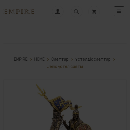
EMPIRE
>
HOME
>
Сағаттар
>
Үстелдік сағаттар
>
Jenis үстел сағаты