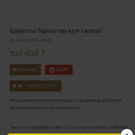
Қанатты барыстар құм сағаты
Артикул: JSCI-WSLB
109 900 ₸
Қоржынға
KASPI
|
EMPIRE.KZ APP
Жеңілдікпен сатылатын барлық тауарларды Empire.kz
қосымшасында сатып ала аласыз.
Уақыттың қозғалысы сағатта. Дәстүрлі көзқарас бойынша
×