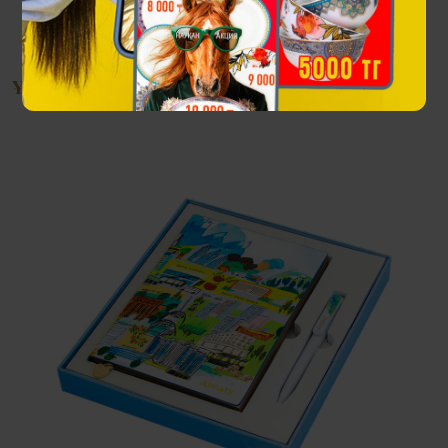
Ұсыныстар