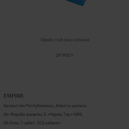
Almaty сыйлық жинағы
29 900 ₸
EMPIRE
Қазақстан Республикасы, Алматы қаласы,
Әл-Фараби даңғылы, 5, «Нұрлы Тау» ҚФК,
2А блок, 7 қабат, 702 кабинет.