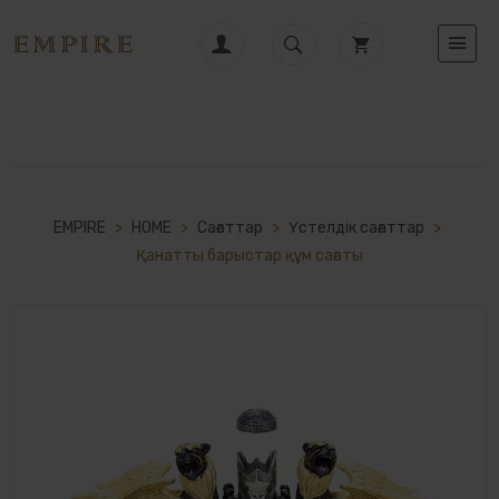
EMPIRE
>
HOME
>
Сағаттар
>
Үстелдік сағаттар
>
Қанатты барыстар құм сағаты