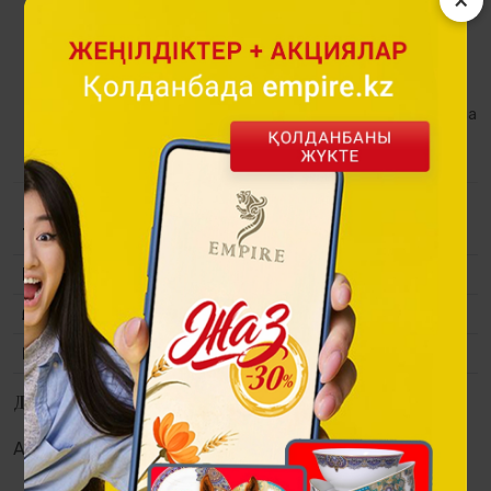
құм сағаты – уақыттың сақтаушысы. Декордың тамаша
элементі болып табылатын сағат елімізде игілік пен
тәуелсіздіктің басты нышаны – қанатты барыстардың
мүсіндерімен толықтырылған. Бұл сағат әр талғампаздың
талабына сай келіп, кез келген бөлменің тамаша жабдығына
айналады. Уақыт айналымы: 5 минут.
Топтама
Барыс
Материалы
шыны, полимер, "көне қола" жабыны.
Өлшемі
230х110х150 мм.
Қаптама
Сыйлық қаптама.
Дүкендерде қолжетімділік
Алматы:
Астана:
Атырау:
Актау: