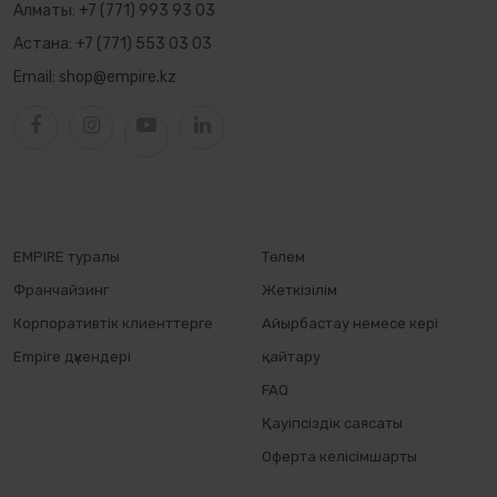
Алматы:
+7 (771) 993 93 03
Астана:
+7 (771) 553 03 03
Email:
shop@empire.kz
EMPIRE туралы
Төлем
Франчайзинг
Жеткізілім
Корпоративтік клиенттерге
Айырбастау немесе кері
Empire дүкендері
қайтару
FAQ
Қауіпсіздік саясаты
Оферта келісімшарты