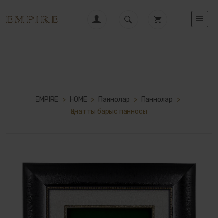
EMPIRE
>
HOME
>
Паннолар
>
Паннолар
>
Қанатты барыс панносы