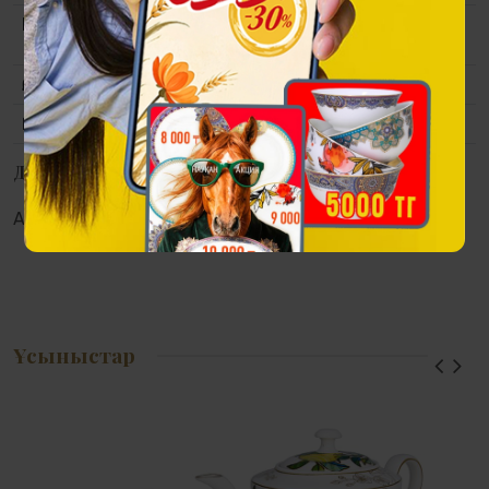
Материалы
Полистоун, "көне алтын" түсті
жабын.
Өлшемі
420*340 мм. 2.1 кг
Қаптама
Сыйлық қаптама.
Дүкендерде қолжетімділік
Алматы:
Астана:
Атырау:
Актау:
Ұсыныстар