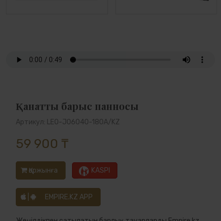
Қанатты барыс панносы
Артикул: LEO-J06040-180A/KZ
59 900 ₸
Қоржынға
KASPI
|
EMPIRE.KZ APP
Жеңілдікпен сатылатын барлық тауарларды Empire.kz