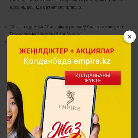
қосымшасында сатып ала аласыз.
"Алтын адамның" бас киімнің әшекей бөлігінің көшірмесі.
Есік қорғаны, Жетісу (б.з.д. V-ІV ғғ.).
×
Скиф-сақ мәдениетінің бірегей археологиялық қазбалары -
Есік қорымында табылған "Алтын адам" костюмінің сәндік
алтын бөліктері - топтама жасауға негіз болды. Ежелгі
шеберлер зер соққан жануарлардың бейнелерінде
қанықтық пен бөлшектердің бірегейлігі басым,
жануарлардың пластикасында ерекше энергетика мен
жасампаз мақсаткерлік сезінеді. ... Дәл мұндай өнерді
мәңгілік өнер дейді. Таңғажайып панно сериясында
ұсынылған ежелгі шеберлердің "аң мәнеріндегі" үздік өнер
үлгілері кез келген интерьердің сәнін ашары анық.
Топтама
Сақ аңыздары