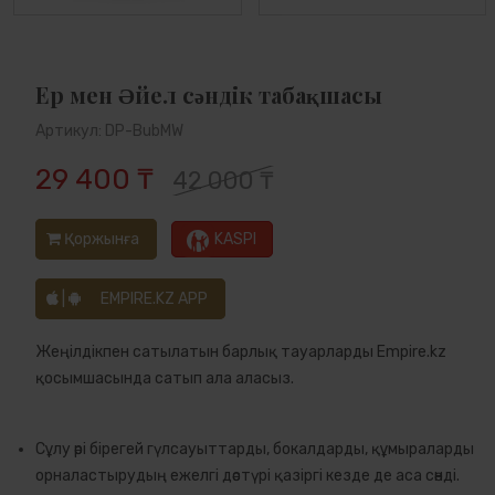
Ер мен Әйел сәндік табақшасы
Артикул: DP-BubMW
29 400 ₸
42 000 ₸
Қоржынға
KASPI
|
EMPIRE.KZ APP
Жеңілдікпен сатылатын барлық тауарларды Empire.kz
қосымшасында сатып ала аласыз.
Сұлу әрі бірегей гүлсауыттарды, бокалдарды, құмыраларды
орналастырудың ежелгі дәстүрі қазіргі кезде де аса сәнді.