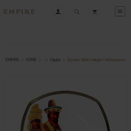
EMPIRE
>
HOME
>
>
Cәндік
>
Ер мен Әйел сәндік табақшасы