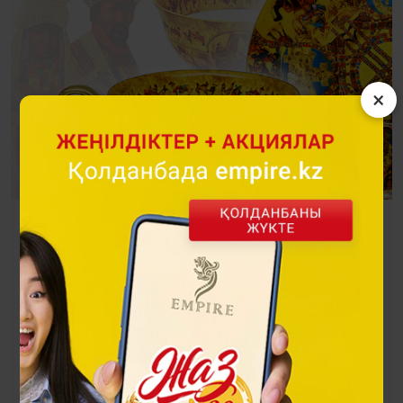
×
Қазақтар
Жинақ көшпенділердің ерекше мәдениеті мен қазақ
халқының бай тарихын шебер жеткізетін жарқын
бейнелерге толы.
Посмотреть