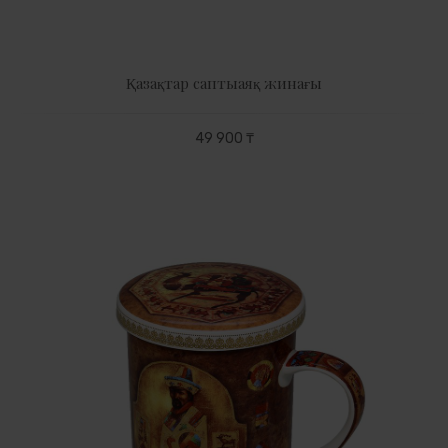
Қазақтар саптыаяқ жинағы
49 900 ₸