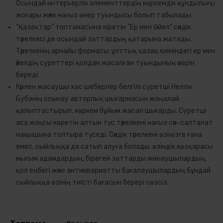
Осындай интерьерлік элементтердің көркемдік құндылығы
жоғары және нағыз өнер туындысы болып табылады.
"Қазақтар" топтамасына кіретін "Ер мен Әйел" сәндік
тәрелкесі де осындай заттардың қатарына жатады.
Тәрелкенің арнайы формасы, ұлттық қазақ киіміндегі ер мен
әйелдің суреттері қолдан жасалған туындының әсерін
береді.
Кәрлен жасаушы хас шеберлер белгілі суретші Нелли
Бубэнің осынау авторлық шығармасын жаңалай
қалыптастырып, көркем бұйым жасап шығарды. Суретші
аса жақсы көретін алтын түс тәрелкені нағыз сән-салтанат
нақышына толтыра түседі. Сәндік тәрелкені өзіңізге ғана
емес, сыйлыққа да сатып алуға болады. өзіндік көзқарасы
мығым адамдардың, бірегей заттарды жинаушылардың,
қол еңбегі және антиквариатты бағалаушылардың бұндай
сыйлыққа өзінің тиісті бағасын берері сөзсіз.