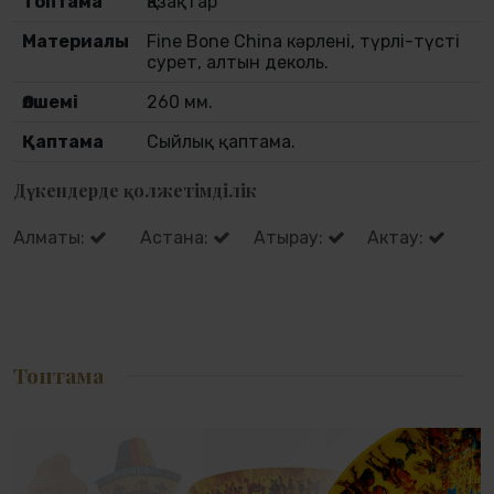
Топтама
Қазақтар
Материалы
Fine Bone China кәрлені, түрлі-түсті
сурет, алтын деколь.
Өлшемі
260 мм.
Қаптама
Сыйлық қаптама.
Дүкендерде қолжетімділік
Алматы:
Астана:
Атырау:
Актау:
Топтама