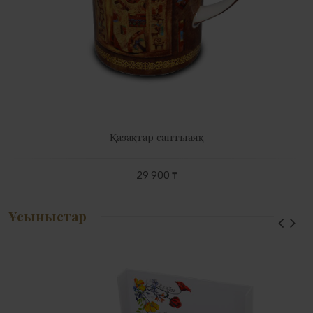
Қазақтар саптыаяқ
29 900 ₸
Ұсыныстар